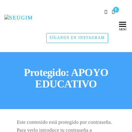
0
SEUGIM
Servicios
Hídricos
MENÚ
SÍGANOS EN INSTAGRAM
Protegido: APOYO
EDUCATIVO
Este contenido está protegido por contraseña.
Para verlo introduce tu contraseña a