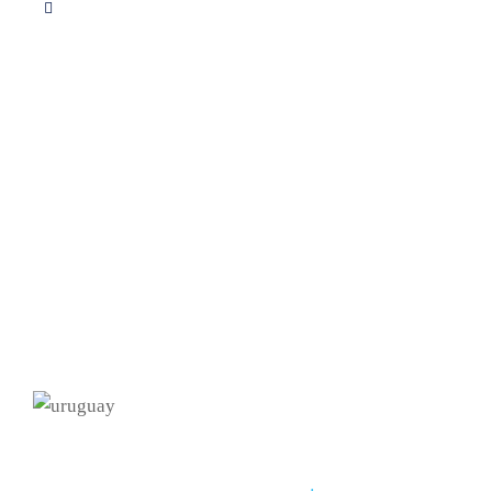
Servicios
Apoyo educativo
Consultoria
Proyectos
Descargas PDF
Calculo de redes
Contacto info
Formulario de contacto
Teléfono 099 767 037
info@seugim.com
Montevideo - Uruguay