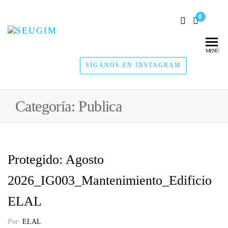
0
SEUGIM
Servicios
Hídricos
MENÚ
SÍGANOS EN INSTAGRAM
Categoría:
Publica
Protegido: Agosto
2026_IG003_Mantenimiento_Edificio
ELAL
Por
ELAL