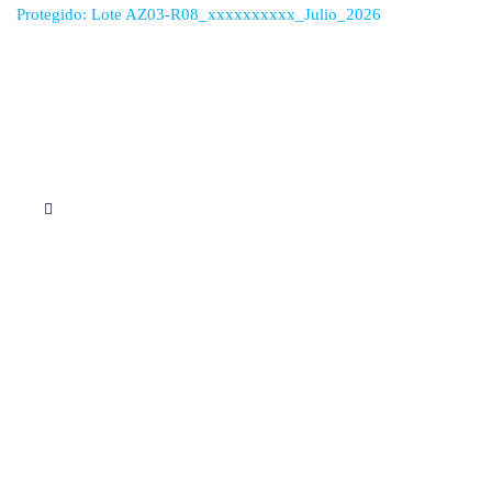
Protegido: Lote AZ03-R08_xxxxxxxxxx_Julio_2026
Síguenos en Instagram
Servicios
Apoyo educativo
Consultoria
Proyectos
Descargas PDF
Calculo de redes
Contacto info
Formulario de contacto