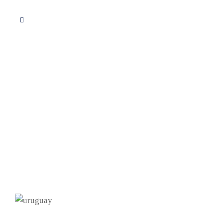
Servicios
Apoyo educativo
Consultoria
Proyectos
Descargas PDF
Calculo de redes
Contacto info
Formulario de contacto
Teléfono 099 767 037
info@seugim.com
Montevideo - Uruguay