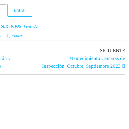
SERVICIOS
Vivienda
a = 4 jornales
SIGUIENTE
ión y
Mantenimiento Cámaras de
o
Inspección_Octubre_Septiembre 2023
os
Apoyo educativo
ria
Descargas PDF
s