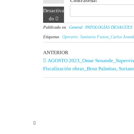
Contraseña:
Desactiva
do
Publicado en
General
PATOLOGÍAS DESAGÜES
Etiquetas
Operario: Sanitaria Fusion_Carlos Arand
ANTERIOR
AGOSTO 2023_Omar Senande_Supervis
Fiscalización obras_Brou Palmitas, Sorian
Síguenos en Instagram
Servici
Consulto
Proyecto