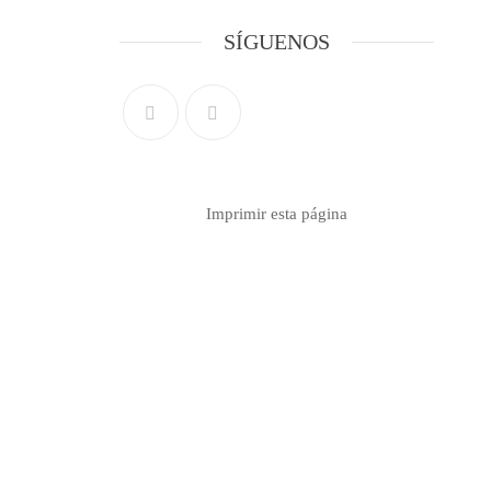
SÍGUENOS
Imprimir esta página
Contacto info
Formulario de contacto
Teléfono 099 767 037