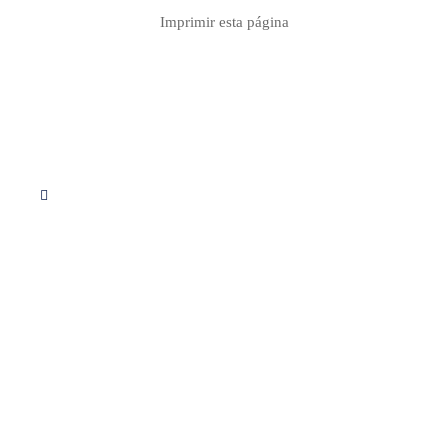
Imprimir esta página
Síguenos en Instagram
Servicios
Apoyo educativo
Consultoria
Proyectos
Descargas PDF
Calculo de redes
Contacto info
Formulario de contacto