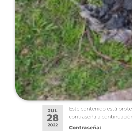
Este contenido está prote
JUL
28
contraseña a continuació
2022
Contraseña: