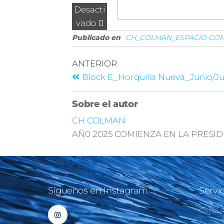
Desacti
vado
Publicado en
CH_COLMAN_ESPACIO CO
ANTERIOR
Block E_Horquilla Nueva_Junio/Ju
Sobre el autor
CH COLMAN
AÑ0 2025 COMIENZA EN LA PRESIDEN
Síguenos en Instagram
Servi
Consul