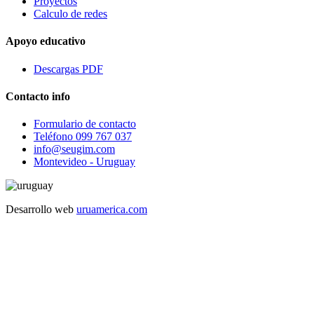
Proyectos
Calculo de redes
Apoyo educativo
Descargas PDF
Contacto info
Formulario de contacto
Teléfono 099 767 037
info@seugim.com
Montevideo - Uruguay
Desarrollo web
uruamerica.com
¿ Necesitas ayuda ?
1
Hola,
¿En que te podemos ayudar?
Abrir el chat