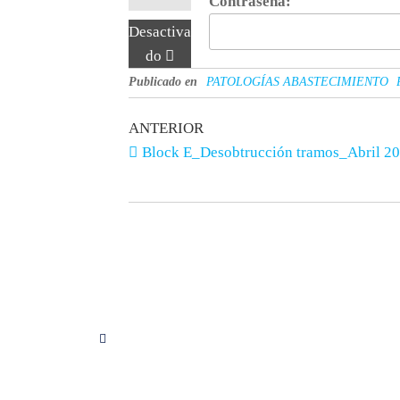
Contraseña:
Desactiva
do
Publicado en
PATOLOGÍAS ABASTECIMIENTO
ANTERIOR
Block E_Desobtrucción tramos_Abril 2
Síguenos en Instagram
Servici
Consulto
Proyecto
Calculo 