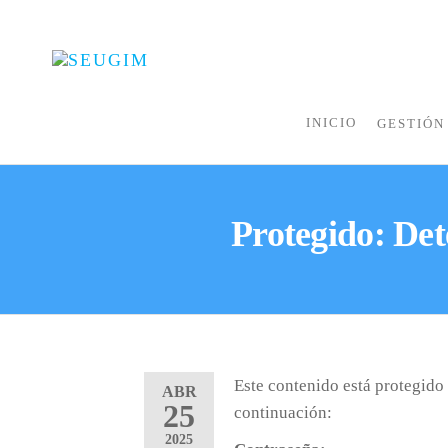
SEUGIM
Servicios
Hídricos
INICIO
GESTIÓN
Protegido: Det
Este contenido está protegido 
ABR
25
continuación:
2025