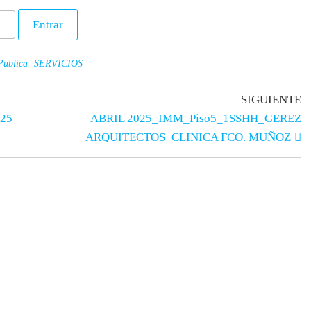
Publica
SERVICIOS
SIGUIENTE
025
ABRIL 2025_IMM_Piso5_1SSHH_GEREZ
ARQUITECTOS_CLINICA FCO. MUÑOZ
os
Apoyo educativo
ria
Descargas PDF
s
de redes