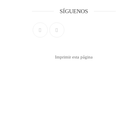
SÍGUENOS
Imprimir esta página
Contacto info
Formulario de contacto
Teléfono 099 767 037
info@seugim.com