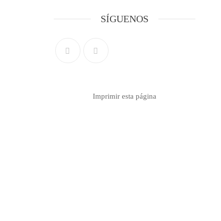
SÍGUENOS
Imprimir esta página
Contacto info
Formulario de contacto
Teléfono 099 767 037
info@seugim.com