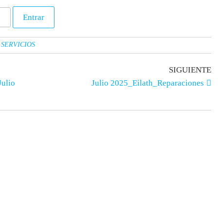
SERVICIOS
SIGUIENTE
Julio
Julio 2025_Eilath_Reparaciones
os
Apoyo educativo
ria
Descargas PDF
s
de redes