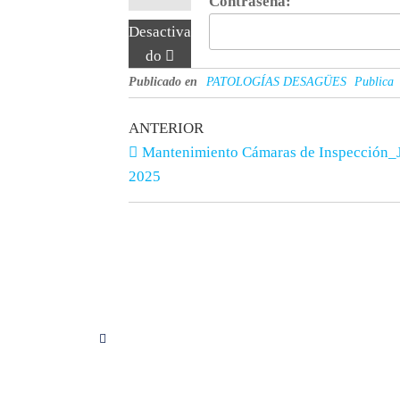
Contraseña:
Desactiva
do
Publicado en
PATOLOGÍAS DESAGÜES
Publica
ANTERIOR
Mantenimiento Cámaras de Inspección_
2025
Síguenos en Instagram
Servici
Consulto
Proyecto
Calculo 