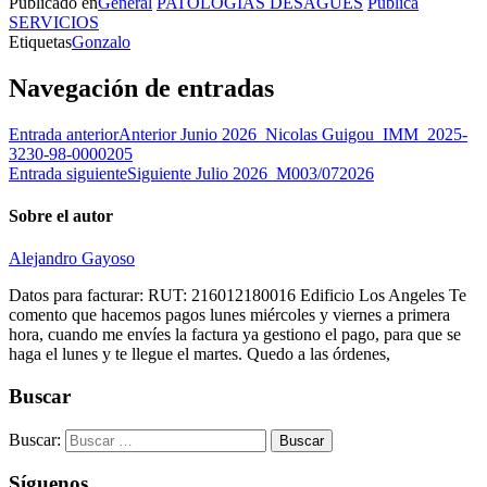
Publicado en
General
PATOLOGÍAS DESAGÜES
Publica
SERVICIOS
Etiquetas
Gonzalo
Navegación de entradas
Entrada anterior
Anterior
Junio 2026_Nicolas Guigou_IMM_2025-
3230-98-0000205
Entrada siguiente
Siguiente
Julio 2026_M003/072026
Sobre el autor
Alejandro Gayoso
Datos para facturar: RUT: 216012180016 Edificio Los Angeles Te
comento que hacemos pagos lunes miércoles y viernes a primera
hora, cuando me envíes la factura ya gestiono el pago, para que se
haga el lunes y te llegue el martes. Quedo a las órdenes,
Buscar
Buscar:
Síguenos