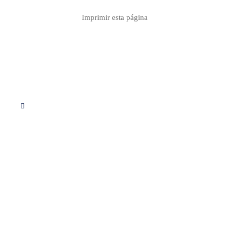
Imprimir esta página
Síguenos en Instagram
Servicios
Apoyo educativo
Consultoria
Proyectos
Descargas PDF
Calculo de redes
Contacto info