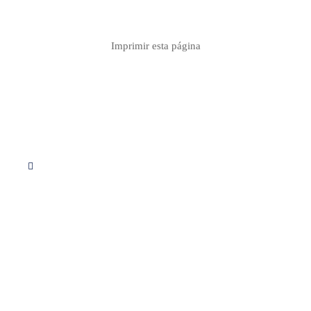
Imprimir esta página
Síguenos en Instagram
Servicios
Apoyo educativo
Consultoria
Proyectos
Descargas PDF
Calculo de redes
Contacto info