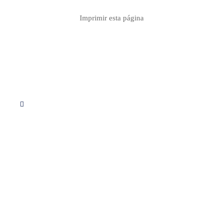
Imprimir esta página
Síguenos en Instagram
Servicios
Apoyo educativo
Consultoria
Proyectos
Descargas PDF
Calculo de redes
Contacto info