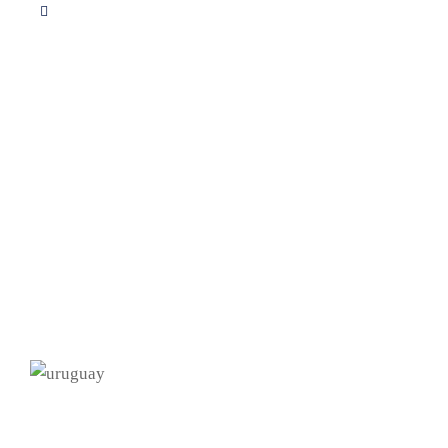
Servicios
Apoyo educativo
Consultoria
Proyectos
Descargas PDF
Calculo de redes
Contacto info
Formulario de contacto
Teléfono 099 767 037
info@seugim.com
Montevideo - Uruguay