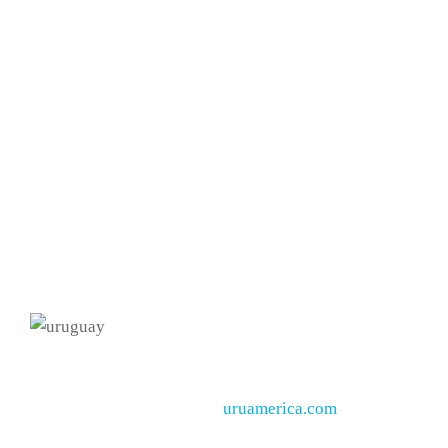
Servicios
Apoyo educativo
Consultoria
Proyectos
Descargas PDF
Calculo de redes
Contacto info
Formulario de contacto
Teléfono 099 767 037
info@seugim.com
Montevideo - Uruguay
Desarrollo web
uruamerica.com