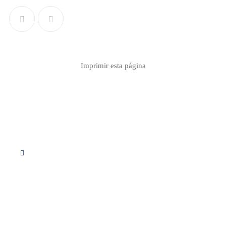
Imprimir esta página
Síguenos en Instagram
Servicios
Apoyo educativo
Consultoria
Proyectos
Descargas PDF
Calculo de redes