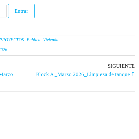
PROYECTOS
Publica
Vivienda
2026
SIGUIENTE
_Marzo
Block A _Marzo 2026_Limpieza de tanque
os
Apoyo educativo
ria
Descargas PDF